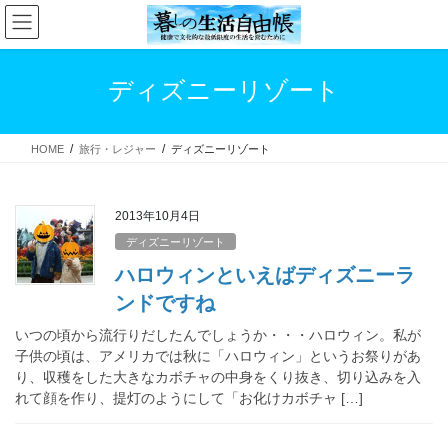
コ
ナ
ン
ビ
テ
ゲ
ン
ー
ディズニーリゾート
ツ
シ
へ
ョ
ス
ン
HOME
旅行・レジャー
ディズニーリゾート
キ
に
ッ
移
プ
動
2013年10月4日
ディズニーリゾート
ハロウィンといえばディズニーラ
ンドですね
いつの頃から流行りだしたんでしょうか・・・ハロウィン。私が
子供の頃は、アメリカでは秋に「ハロウィン」というお祭りがあ
り、収穫をした大きなカボチャの中身をくり抜き、切り込みを入
れて顔を作り、提灯のようにして「お化けカボチャ […]