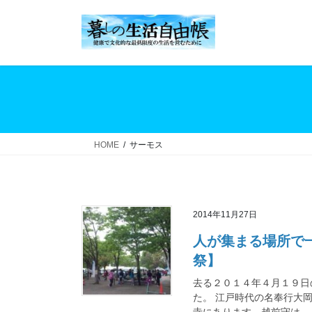
コ
ナ
ン
ビ
テ
ゲ
ン
ー
ツ
シ
へ
ョ
ス
ン
キ
に
ッ
移
HOME
サーモス
プ
動
2014年11月27日
人が集まる場所で
祭】
去る２０１４年４月１９日
た。 江戸時代の名奉行大
寺にあります。越前守は、人