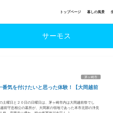
トップページ
暮しの風景
サーモス
茅ヶ崎市
一番気を付けたいと思った体験！【大岡越前
の土曜日と２０日の日曜日は、茅ヶ崎市内は大岡越前祭でし
岡越前守忠相公の墓所が、大岡家の領地であった本市北部の浄見
格、見職共に優れ、時の将軍徳川吉宗 […]