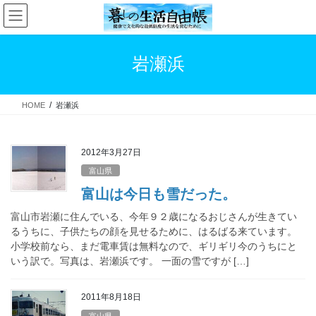
コ
ナ
ン
ビ
テ
ゲ
ン
ー
岩瀬浜
ツ
シ
へ
ョ
ス
ン
HOME
岩瀬浜
キ
に
ッ
移
プ
動
2012年3月27日
富山県
富山は今日も雪だった。
富山市岩瀬に住んでいる、今年９２歳になるおじさんが生きてい
るうちに、子供たちの顔を見せるために、はるばる来ています。
小学校前なら、まだ電車賃は無料なので、ギリギリ今のうちにと
いう訳で。写真は、岩瀬浜です。 一面の雪ですが […]
2011年8月18日
富山県