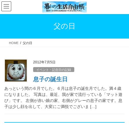
コ
ナ
ン
ビ
テ
ゲ
ン
ー
父の日
ツ
シ
へ
ョ
ス
ン
HOME
父の日
キ
に
ッ
移
プ
動
2012年7月5日
イベント・記念日の記録
息子の誕生日
あっという間の６月でした。６月は息子の誕生月でした。満４歳
になりました。 写真は、最近、我が家で流行っている「マット遊
び」です。 左側が赤い娘の家、右側がグレーの息子の家です。息
子は少し顔を出して、大変にご満悦でございま […]