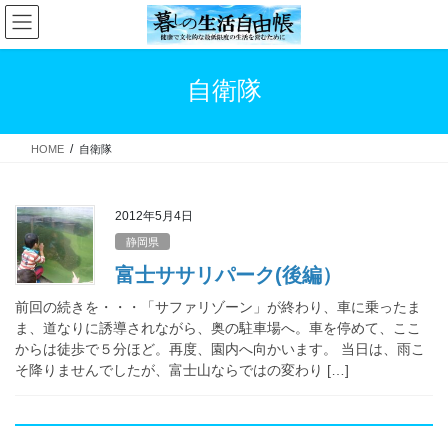
コ
ナ
ン
ビ
テ
ゲ
ン
ー
自衛隊
ツ
シ
へ
ョ
ス
ン
HOME
自衛隊
キ
に
ッ
移
プ
動
2012年5月4日
静岡県
富士ササリパーク(後編）
前回の続きを・・・「サファリゾーン」が終わり、車に乗ったま
ま、道なりに誘導されながら、奥の駐車場へ。車を停めて、ここ
からは徒歩で５分ほど。再度、園内へ向かいます。 当日は、雨こ
そ降りませんでしたが、富士山ならではの変わり […]