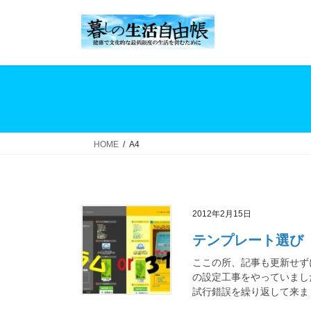
コ
ナ
ン
ビ
テ
ゲ
ン
ー
ツ
シ
へ
ョ
ス
ン
キ
に
ッ
移
HOME
A4
プ
動
2012年2月15日
テンプレート選び
ここの所、記事も更新せず
の設定工事をやっていまし
試行錯誤を繰り返して来まし