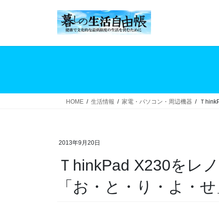
コ
ナ
ン
ビ
テ
ゲ
ン
ー
ツ
シ
へ
ョ
ス
ン
キ
に
ッ
移
HOME
生活情報
家電・パソコン・周辺機器
Ｔhi
プ
動
2013年9月20日
ＴhinkPad X230
「お・と・り・よ・せ