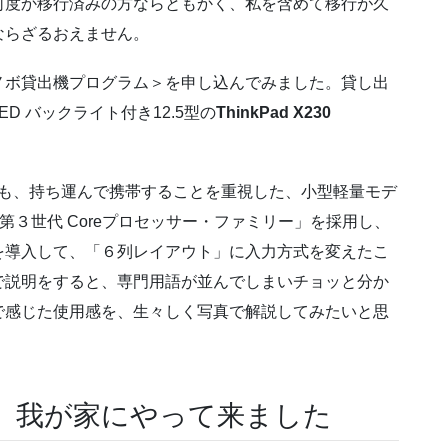
何度か移行済みの方ならともかく、私を含めて移行が久
ならざるおえません。
ノボ貸出機プログラム＞を申し込んでみました。貸し出
D バックライト付き12.5型の
ThinkPad X230
の中でも、持ち運んで携帯することを重視した、小型軽量モデ
こと「第３世代 Coreプロセッサー・ファミリー」を採用し、
を導入して、「６列レイアウト」に入力方式を変えたこ
で説明をすると、専門用語が並んでしまいチョッと分か
で感じた使用感を、生々しく写真で解説してみたいと思
230が、我が家にやって来ました