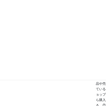
ばなら
ず、実
との違
やショ
プの信
性を、
配をす
とキリ
ない状
になる
能性が
ります
が、そ
な時は
売れ筋
品や売
ている
ョップ
ら購入
る、②