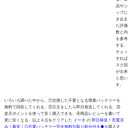
品やシ
ップに
き込ま
た評価
数と内
を参考
する、
チェッ
すれば
スク回
が出来
と思い
す。
いろいろ調べた中から、①交換した不要となる廃棄バッテリーを
無料で回収してくれる、②注文をしたら即日発送してくれる、③
楽天ポイントを使って安く購入できる、④商品レビューを書いて
更に安くなる、以上４点をクリアした
イーネ
の
即日発送！充電済
み！最安！◎不要バッテリー完全無料引取り処分付き◆
を購入す