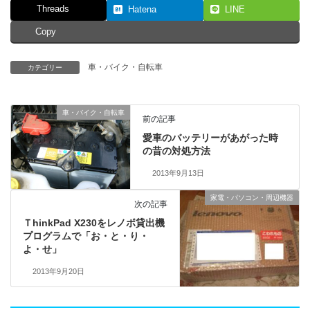
Threads
Hatena
LINE
Copy
車・バイク・自転車
カテゴリー
車・バイク・自転車
前の記事
愛車のバッテリーがあがった時
の昔の対処方法
2013年9月13日
家電・パソコン・周辺機器
次の記事
ＴhinkPad X230をレノボ貸出機
プログラムで「お・と・り・
よ・せ」
2013年9月20日