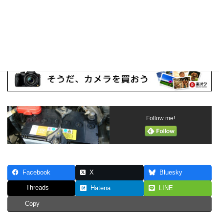
ただし、楽天ショップで
イーネ
という会社から、
即日発送！充電
済み！最安！◎不要バッテリー完全無料引取り処分付き◆ストリ
ーム エスティマ …
という新品バッテリーを、3,000円台で手に入
れることが出来ることを、急速充電をしてから調べて知るのでし
た。もっと、早く見とくんだった・・・
Follow me!
Facebook
X
Bluesky
Threads
Hatena
LINE
Copy