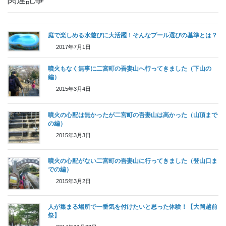
庭で楽しめる水遊びに大活躍！そんなプール選びの基準とは？
2017年7月1日
噴火もなく無事に二宮町の吾妻山へ行ってきました（下山の
編）
2015年3月4日
噴火の心配は無かったが二宮町の吾妻山は高かった（山頂まで
の編）
2015年3月3日
噴火の心配がない二宮町の吾妻山に行ってきました（登山口ま
での編）
2015年3月2日
人が集まる場所で一番気を付けたいと思った体験！【大岡越前
祭】