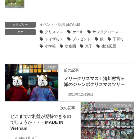
イベント・記念日の記録
カテゴリー
クリスマス
ケーキ
サンタクロース
タグ
トイザらス
プレゼント
娘
子育て
小学校
幼稚園
息子
生活風景
清川村
前の記事
メリークリスマス！清川村宮ヶ
瀬のジャンボクリスマスツリー
2013年12月26日
イベント・記念日の記録
次の記事
どこまでご利益が期待できるの
でしょうか・・・MADE IN
Vietnam
2014年1月31日