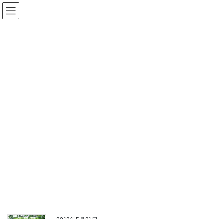
コ
ナ
ン
ビ
テ
ゲ
ン
ー
大船
ツ
シ
へ
ョ
ス
ン
HOME
大船
キ
に
ッ
移
プ
動
2013年5月31日
鎌倉市
フラワーセンターとうとう最終回
⑦
七回目となる神奈川県立フラワーセンター大船植物園で、やっと
最終回を迎えることが出来ました。なにせ歴史が・・・本題に移
ります。 さて、花時計、はす、すいれん、花き即売所、ばら園、
しゃくやく園、竹園、ぼたん園、さるすべり園、 […]