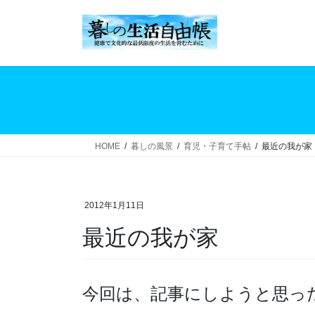
コ
ナ
ン
ビ
テ
ゲ
ン
ー
ツ
シ
へ
ョ
ス
ン
キ
に
ッ
移
HOME
暮しの風景
育児・子育て手帖
最近の我が家
プ
動
2012年1月11日
最近の我が家
今回は、記事にしようと思っ