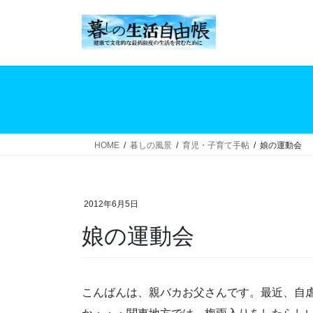
コ
ナ
ン
ビ
テ
ゲ
ン
ー
ツ
シ
へ
ョ
ス
ン
キ
に
ッ
移
HOME
暮しの風景
育児・子育て手帖
娘の運動会
プ
動
2012年6月5日
娘の運動会
こんばんは、親バカお父さんです。最近、自