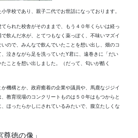
た小学校であり、親子二代でお世話になっております。
建てられた校舎がそのままで、もう４０年くらいは経っ
場で飲んだ水が、とてつもなく薬っぽく、不味いマズイ
ないので、みんなで飲んでいたことを想い出し、畑のコ
て、泣きながら足を洗っていたY君に、遠巻きに「だい
いたことを想い出しました。（だって、匂いが酷く
とか機構とか、政府癒着の企業や議員や、馬鹿なジジイ
は、教育現場のコンクリートものは５０年はもつからと
に、ほったらかしにされているみたいで、腹立たしくな
宮尊徳の像」